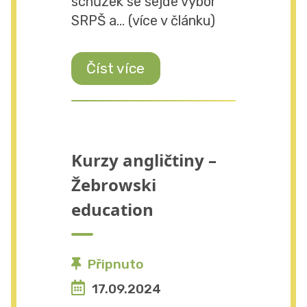
schůzek se sejde výbor
SRPŠ a... (více v článku)
Číst více
Kurzy angličtiny –
Žebrowski
education
Připnuto
17.09.2024