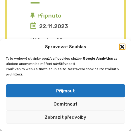
Připnuto
22.11.2023
Vážení rodiče,
Spravovat Souhlas
zaměstnanci naší školy se
rozhodli připojit k
Tyto webové stránky používají cookies služby
Google Analytics
za
celostátní výstražné
účelem anonymního měření návštěvnosti.
Používáním webu s tímto souhlasíte. Nastavení cookies lze změnit v
stávce vyhlášené
prohlížeči.
Českomoravským
odborovým svazem
Přijmout
pracovníků ve školství
Odmítnout
na pondělí 27. listopadu
2023. V tento den bude
Zobrazit předvolby
škola uzavřena.
Podrobnější informaci...