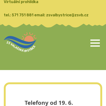
Virtuální prohlídka
tel.:
571 751 881
email:
zsvalbystrice@zsvb.cz
Telefony od 19. 6.