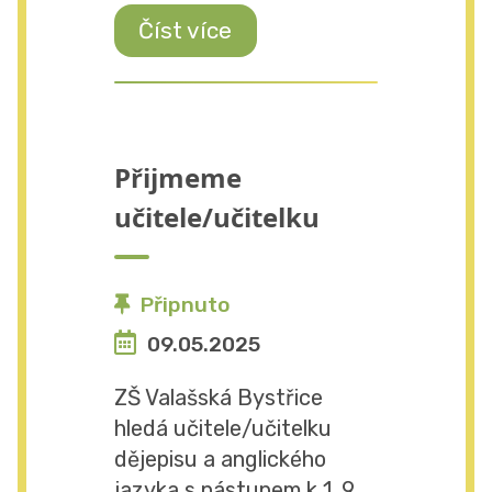
Číst více
Přijmeme
učitele/učitelku
Připnuto
09.05.2025
ZŠ Valašská Bystřice
hledá učitele/učitelku
dějepisu a anglického
jazyka s nástupem k 1. 9.