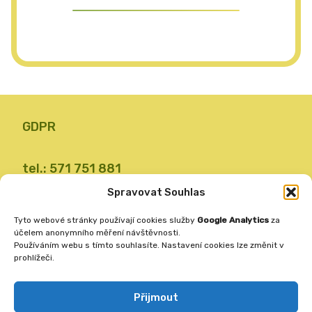
GDPR
tel.: 571 751 881
email: zsvalbystrice@zsvb.cz
Spravovat Souhlas
IČO: 48773689
Tyto webové stránky používají cookies služby
Google Analytics
za
ID datové schránky: 24dabpx
účelem anonymního měření návštěvnosti.
Používáním webu s tímto souhlasíte. Nastavení cookies lze změnit v
prohlížeči.
Základní škola
Valašská Bystřice 360
Přijmout
756 27