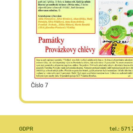
Číslo 7
GDPR
tel.: 571