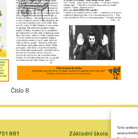
Číslo 8
Tyto webové
 751 881
Základní škola
anonymního