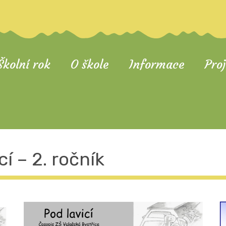
Školní rok
O škole
Informace
Pro
í – 2. ročník