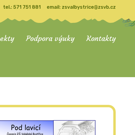
tel.:
571 751 881
email:
zsvalbystrice@zsvb.cz
jekty
Podpora výuky
Kontakty