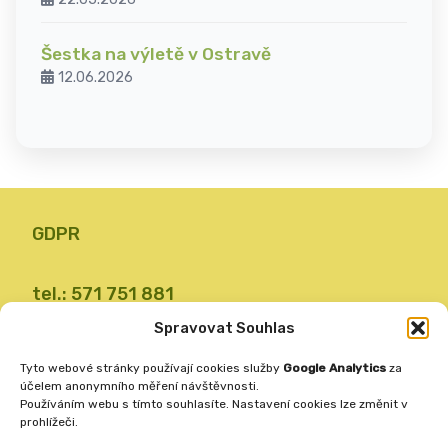
Šestka na výletě v Ostravě
12.06.2026
GDPR
tel.: 571 751 881
email: zsvalbystrice@zsvb.cz
Spravovat Souhlas
IČO: 48773689
Tyto webové stránky používají cookies služby
Google Analytics
za
ID datové schránky: 24dabpx
účelem anonymního měření návštěvnosti.
Používáním webu s tímto souhlasíte. Nastavení cookies lze změnit v
prohlížeči.
Základní škola