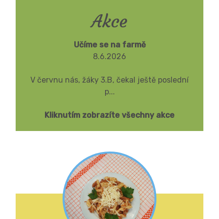
Akce
Učíme se na farmě
8.6.2026
V červnu nás, žáky 3.B, čekal ještě poslední
p...
Kliknutím zobrazíte všechny akce