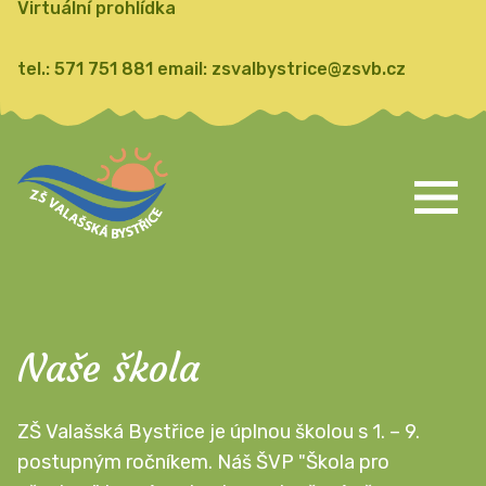
Virtuální prohlídka
tel.:
571 751 881
email:
zsvalbystrice@zsvb.cz
Naše škola
ZŠ Valašská Bystřice je úplnou školou s 1. – 9.
postupným ročníkem. Náš ŠVP "Škola pro