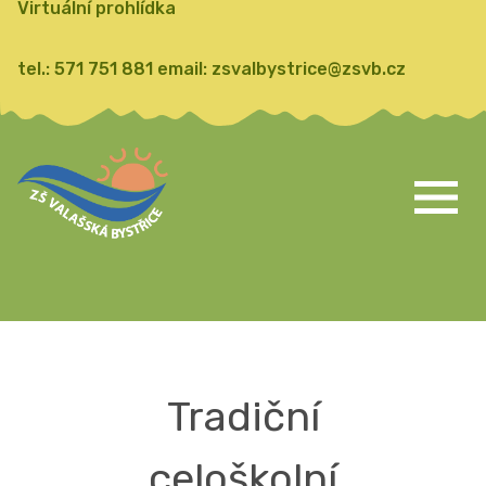
Virtuální prohlídka
tel.:
571 751 881
email:
zsvalbystrice@zsvb.cz
Tradiční
celoškolní