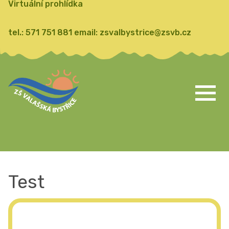
Virtuální prohlídka
tel.:
571 751 881
email:
zsvalbystrice@zsvb.cz
Test