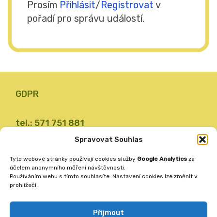
Prosím
Přihlásit
/
Registrovat
v
pořadí pro správu událostí.
GDPR
tel.: 571 751 881
email: zsvalbystrice@zsvb.cz
Spravovat Souhlas
IČO: 48773689
Tyto webové stránky používají cookies služby
Google Analytics
za
ID datové schránky: 24dabpx
účelem anonymního měření návštěvnosti.
Používáním webu s tímto souhlasíte. Nastavení cookies lze změnit v
prohlížeči.
Základní škola
Valašská Bystřice 360
Přijmout