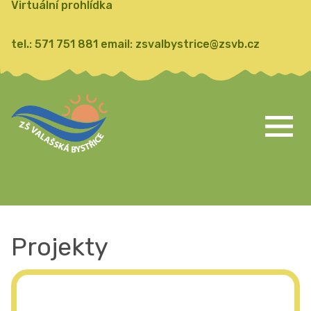
Virtuální prohlídka
tel.:
571 751 881
email:
zsvalbystrice@zsvb.cz
Projekty