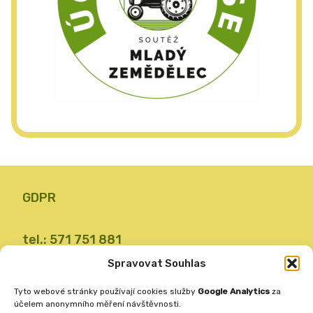
GDPR
tel.: 571 751 881
email: zsvalbystrice@zsvb.cz
Spravovat Souhlas
IČO: 48773689
Tyto webové stránky používají cookies služby
Google Analytics
za
ID datové schránky: 24dabpx
účelem anonymního měření návštěvnosti.