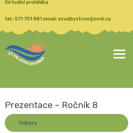
Virtuální prohlídka
tel.:
571 751 881
email:
zsvalbystrice@zsvb.cz
Prezentace – Ročník 8
Odkazy