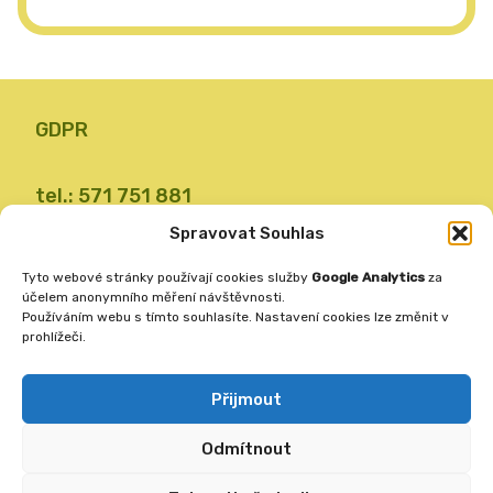
GDPR
tel.: 571 751 881
email: zsvalbystrice@zsvb.cz
Spravovat Souhlas
IČO: 48773689
Tyto webové stránky používají cookies služby
Google Analytics
za
ID datové schránky: 24dabpx
účelem anonymního měření návštěvnosti.
Používáním webu s tímto souhlasíte. Nastavení cookies lze změnit v
prohlížeči.
Základní škola
Valašská Bystřice 360
Přijmout
756 27
Odmítnout
Vytvořila
ANAFRA a.s.