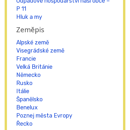
Odpadové hospodářství naší obce –
P 11
Hluk a my
Zeměpis
Alpské země
Visegrádské země
Francie
Velká Británie
Německo
Rusko
Itálie
Španělsko
Benelux
Poznej města Evropy
Řecko