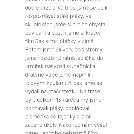
dobře držela. Ve třídě jsme se učili
rozpoznávat stálé ptáky, ve
skupinkách jsme si o nich chystali
povídání a pustili jsme si krátký
film Jak krmit ptáčky v zimě.
Potom jsme šli ven, pod stromy
jsme rozložili plněná jablíčka, do
krmítek nasypali slunečnici a
drátěné válce jsme naplnili
lojovými koulemi. A pak jsme se
vydali na ptačí stezku. Na trase
bylo celkem 13 karet a my jsme
poznávali ptáky, doplňovali
písmenka do tajenky a plnili
zadané úkoly. Nakonec nám vyšel
název jednoho nejznámějšího