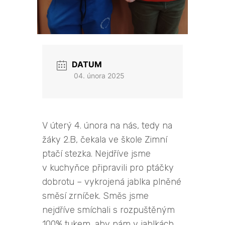
DATUM
04. února 2025
V úterý 4. února na nás, tedy na
žáky 2.B, čekala ve škole Zimní
ptačí stezka. Nejdříve jsme
v kuchyňce připravili pro ptáčky
dobrotu – vykrojená jablka plněné
směsí zrníček. Směs jsme
nejdříve smíchali s rozpuštěným
100% tukem, aby nám v jablkách