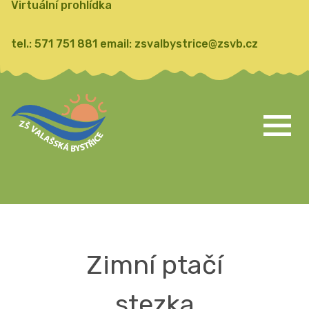
Virtuální prohlídka
tel.:
571 751 881
email:
zsvalbystrice@zsvb.cz
Zimní ptačí
stezka