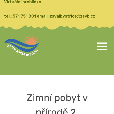
Virtuální prohlídka
tel.:
571 751 881
email:
zsvalbystrice@zsvb.cz
Zimní pobyt v
přírodě 2.