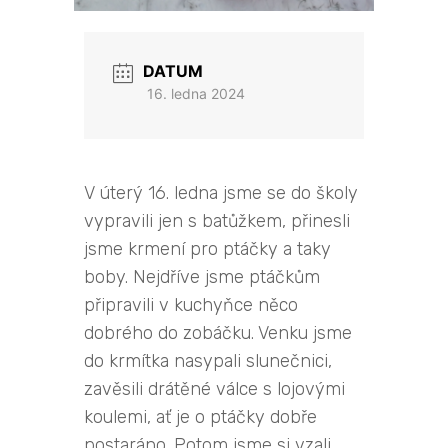
DATUM
16. ledna 2024
V úterý 16. ledna jsme se do školy
vypravili jen s batůžkem, přinesli
jsme krmení pro ptáčky a taky
boby. Nejdříve jsme ptáčkům
připravili v kuchyňce něco
dobrého do zobáčku. Venku jsme
do krmítka nasypali slunečnici,
zavěsili drátěné válce s lojovými
koulemi, ať je o ptáčky dobře
postaráno. Potom jsme si vzali