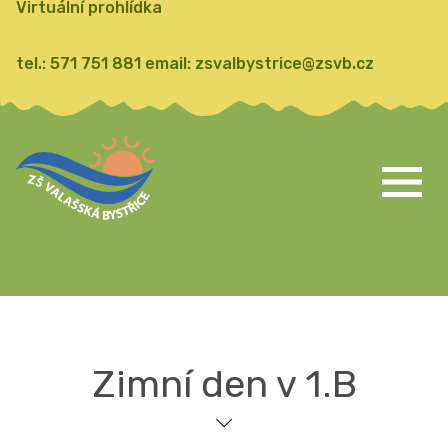
Virtuální prohlídka
tel.:
571 751 881
email:
zsvalbystrice@zsvb.cz
Zimní den v 1.B