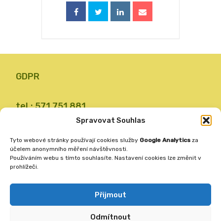
GDPR
tel.: 571 751 881
email: zsvalbystrice@zsvb.cz
Spravovat Souhlas
IČO: 48773689
Tyto webové stránky používají cookies služby
Google Analytics
za
ID datové schránky: 24dabpx
účelem anonymního měření návštěvnosti.
Používáním webu s tímto souhlasíte. Nastavení cookies lze změnit v
prohlížeči.
Základní škola
Valašská Bystřice 360
Přijmout
756 27
Odmítnout