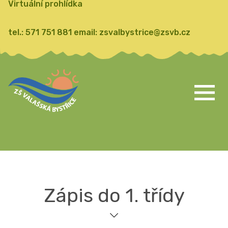
Virtuální prohlídka
tel.:
571 751 881
email:
zsvalbystrice@zsvb.cz
Zápis do 1. třídy