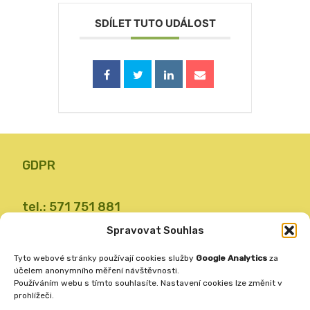
SDÍLET TUTO UDÁLOST
GDPR
tel.: 571 751 881
email: zsvalbystrice@zsvb.cz
Spravovat Souhlas
IČO: 48773689
Tyto webové stránky používají cookies služby
Google Analytics
za
ID datové schránky: 24dabpx
účelem anonymního měření návštěvnosti.
Používáním webu s tímto souhlasíte. Nastavení cookies lze změnit v
prohlížeči.
Základní škola