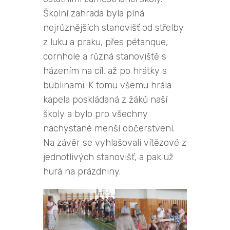
Školní zahrada byla plná
nejrůznějších stanovišť od střelby
z luku a praku, přes pétanque,
cornhole a různá stanoviště s
házením na cíl, až po hrátky s
bublinami. K tomu všemu hrála
kapela poskládaná z žáků naší
školy a bylo pro všechny
nachystané menší občerstvení.
Na závěr se vyhlašovali vítězové z
jednotlivých stanovišť, a pak už
hurá na prázdniny.