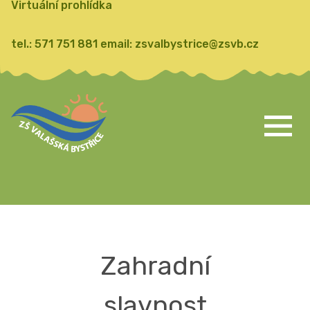
Virtuální prohlídka
tel.:
571 751 881
email:
zsvalbystrice@zsvb.cz
Zahradní
slavnost