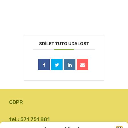
SDÍLET TUTO UDÁLOST
GDPR
tel.: 571 751 881
email: zsvalbystrice@zsvb.cz