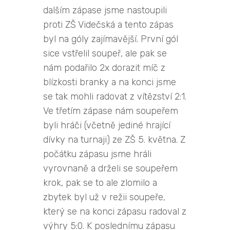
dalším zápase jsme nastoupili
proti ZŠ Videčská a tento zápas
byl na góly zajímavější. První gól
sice vstřelil soupeř, ale pak se
nám podařilo 2x dorazit míč z
blízkosti branky a na konci jsme
se tak mohli radovat z vítězství 2:1.
Ve třetím zápase nám soupeřem
byli hráči (včetně jediné hrající
dívky na turnaji) ze ZŠ 5. května. Z
počátku zápasu jsme hráli
vyrovnaně a drželi se soupeřem
krok, pak se to ale zlomilo a
zbytek byl už v režii soupeře,
který se na konci zápasu radoval z
výhry 5:0. K poslednímu zápasu