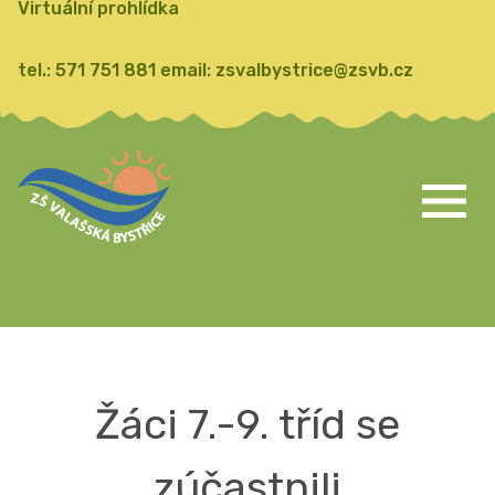
Virtuální prohlídka
tel.:
571 751 881
email:
zsvalbystrice@zsvb.cz
Žáci 7.-9. tříd se
zúčastnili