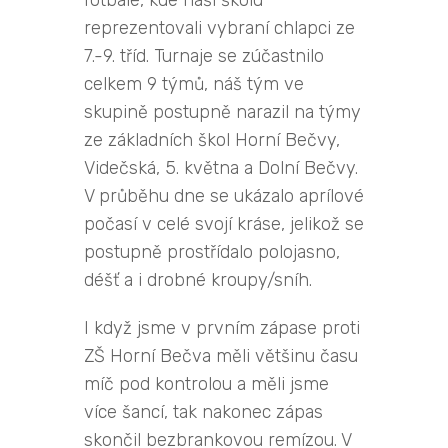
reprezentovali vybraní chlapci ze
7.-9. tříd. Turnaje se zúčastnilo
celkem 9 týmů, náš tým ve
skupině postupně narazil na týmy
ze základních škol Horní Bečvy,
Videčská, 5. května a Dolní Bečvy.
V průběhu dne se ukázalo aprílové
počasí v celé svojí kráse, jelikož se
postupně prostřídalo polojasno,
déšť a i drobné kroupy/sníh.
I když jsme v prvním zápase proti
ZŠ Horní Bečva měli většinu času
míč pod kontrolou a měli jsme
více šancí, tak nakonec zápas
skončil bezbrankovou remízou. V