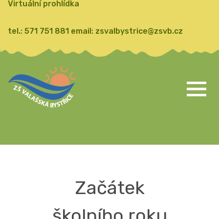
Virtuální prohlídka
tel.:
571 751 881
email:
zsvalbystrice@zsvb.cz
Začátek
školního roku