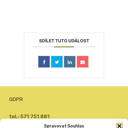
SDÍLET TUTO UDÁLOST
GDPR
tel.: 571 751 881
email: zsvalbystrice@zsvb.cz
Spravovat Souhlas