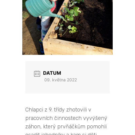
DATUM
09. května 2022
Chlapci z 9. třídy zhotovili v
pracovních činnostech vyvýšený
záhon, který prvňáčkům pomohli
osadit jahodníky a kam si děti