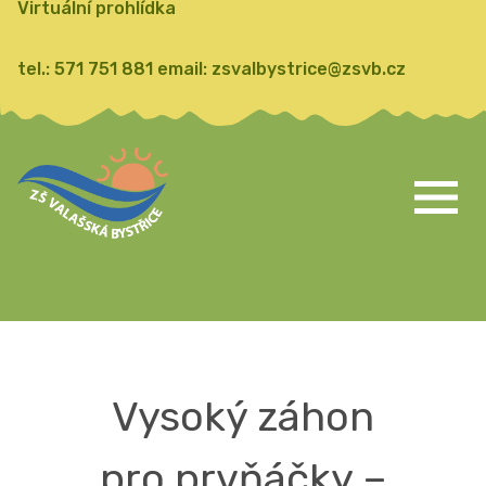
Virtuální prohlídka
tel.:
571 751 881
email:
zsvalbystrice@zsvb.cz
Vysoký záhon
pro prvňáčky –