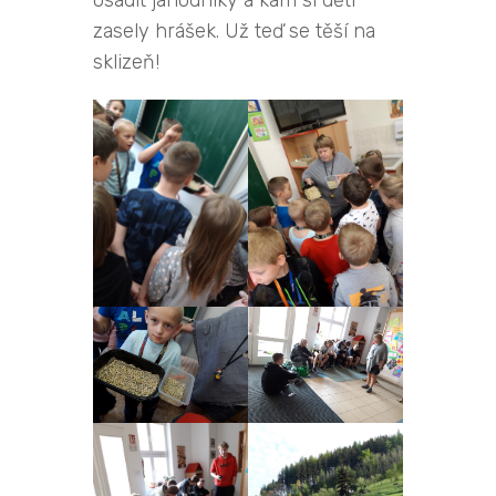
zasely hrášek. Už teď se těší na
sklizeň!