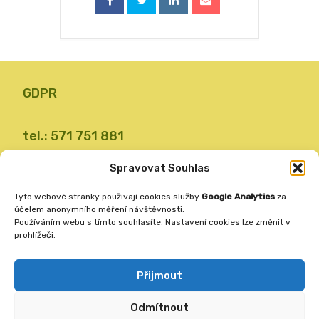
GDPR
tel.: 571 751 881
email: zsvalbystrice@zsvb.cz
Spravovat Souhlas
IČO: 48773689
ID datové schránky: 24dabpx
Tyto webové stránky používají cookies služby
Google Analytics
za
účelem anonymního měření návštěvnosti.
Používáním webu s tímto souhlasíte. Nastavení cookies lze změnit v
prohlížeči.
Základní škola
Valašská Bystřice 360
Přijmout
756 27
Odmítnout