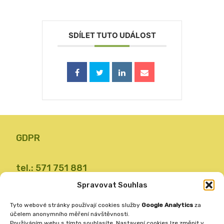
SDÍLET TUTO UDÁLOST
GDPR
tel.: 571 751 881
email: zsvalbystrice@zsvb.cz
Spravovat Souhlas
IČO: 48773689
Tyto webové stránky používají cookies služby
Google Analytics
za
ID datové schránky: 24dabpx
účelem anonymního měření návštěvnosti.
Používáním webu s tímto souhlasíte. Nastavení cookies lze změnit v