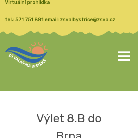
Virtuální prohlídka
tel.:
571 751 881
email:
zsvalbystrice@zsvb.cz
Výlet 8.B do
Brna