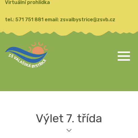
Virtuální prohlídka
tel.:
571 751 881
email:
zsvalbystrice@zsvb.cz
Výlet 7. třída