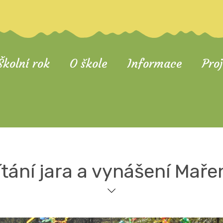
Školní rok
O škole
Informace
Pro
ítání jara a vynášení Maře