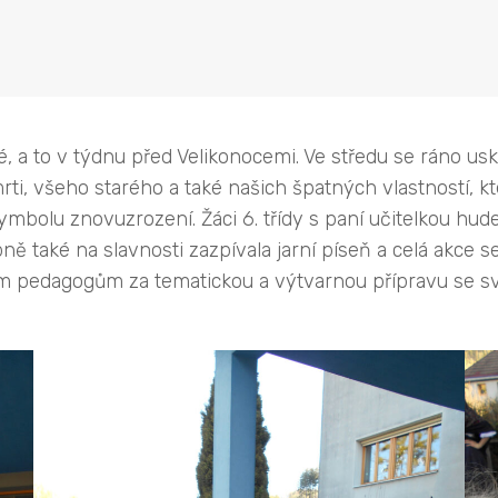
vé, a to v týdnu před Velikonocemi. Ve středu se ráno us
i, všeho starého a také našich špatných vlastností, k
mbolu znovuzrození. Žáci 6. třídy s paní učitelkou hudeb
upně také na slavnosti zazpívala jarní píseň a celá akce
m pedagogům za tematickou a výtvarnou přípravu se sv