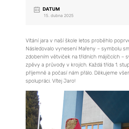
DATUM
15. dubna 2025
Vítání jara v naší škole letos proběhlo popr
Následovalo vynesení Mařeny – symbolu smrt
zdobením větviček na třídních májíčcích – sy
zpěvy a průvody v krojích. Každá třída 1. st
příjemně a počasí nám přálo. Děkujeme vše
spolupráci. Vítej Jaro!