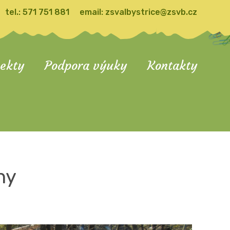
tel.:
571 751 881
email:
zsvalbystrice@zsvb.cz
jekty
Podpora výuky
Kontakty
ny