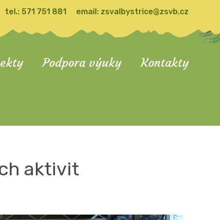
tel.:
571 751 881
email:
zsvalbystrice@zsvb.cz
jekty
Podpora výuky
Kontakty
h aktivit