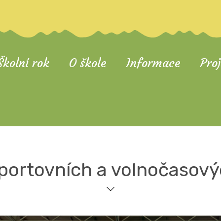
Školní rok
O škole
Informace
Pro
sportovních a volnočasovýc