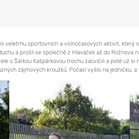
častnili veletrhu sportovních a volnočasových aktivit, kt
uchu a prošli se společně z Hlaváček až do Rožnova na 
ele s Šárkou Kašpárkovou trochu zacvičili a poté už si
různých zájmových kroužků. Počasí vyšlo na jedničku, a t