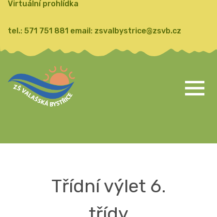
Virtuální prohlídka
tel.:
571 751 881
email:
zsvalbystrice@zsvb.cz
Třídní výlet 6.
třídy