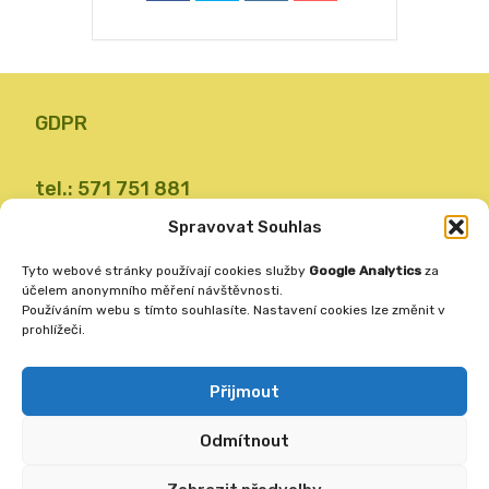
GDPR
tel.: 571 751 881
email: zsvalbystrice@zsvb.cz
Spravovat Souhlas
IČO: 48773689
Tyto webové stránky používají cookies služby
Google Analytics
za
ID datové schránky: 24dabpx
účelem anonymního měření návštěvnosti.
Používáním webu s tímto souhlasíte. Nastavení cookies lze změnit v
prohlížeči.
Základní škola
Valašská Bystřice 360
Přijmout
756 27
Odmítnout
Vytvořila
ANAFRA a.s.