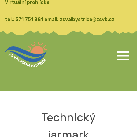
Virtuální prohlídka
tel.:
571 751 881
email:
zsvalbystrice@zsvb.cz
Technický
jarmark