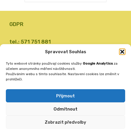
GDPR
tel.: 571 751 881
email: zsvalbystrice@zsvb.cz
Spravovat Souhlas
IČO: 48773689
Tyto webové stránky používají cookies služby
Google Analytics
za
ID datové schránky: 24dabpx
účelem anonymního měření návštěvnosti.
Používáním webu s tímto souhlasíte. Nastavení cookies lze změnit v
prohlížeči.
Základní škola
Valašská Bystřice 360
Přijmout
756 27
Odmítnout
Vytvořila
ANAFRA a.s.
Zobrazit předvolby