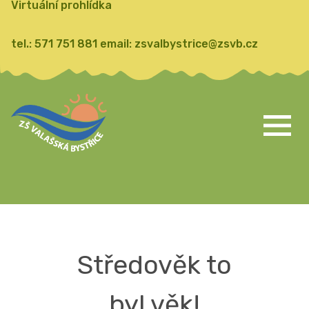
Virtuální prohlídka
tel.:
571 751 881
email:
zsvalbystrice@zsvb.cz
Středověk to
byl věk!