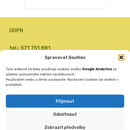
GDPR
tel.: 571 751 881
email: zsvalbystrice@zsvb.cz
Spravovat Souhlas
IČO: 48773689
Tyto webové stránky používají cookies služby
Google Analytics
za
ID datové schránky: 24dabpx
účelem anonymního měření návštěvnosti.
Používáním webu s tímto souhlasíte. Nastavení cookies lze změnit v
prohlížeči.
Základní škola
Valašská Bystřice 360
Přijmout
756 27
Odmítnout
Vytvořila
ANAFRA a.s.
Zobrazit předvolby