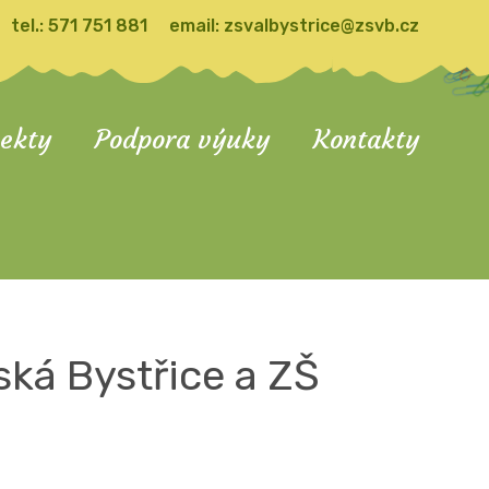
tel.:
571 751 881
email:
zsvalbystrice@zsvb.cz
jekty
Podpora výuky
Kontakty
ská Bystřice a ZŠ