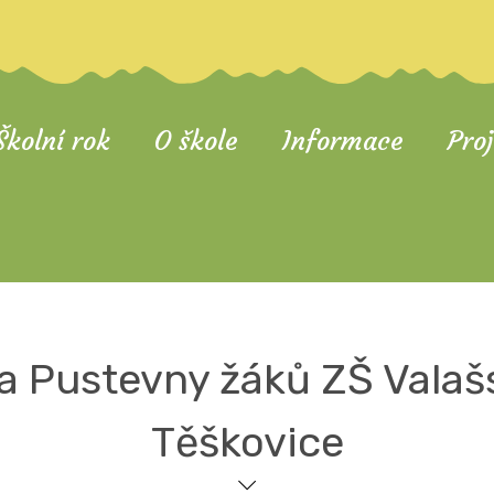
Školní rok
O škole
Informace
Pro
a Pustevny žáků ZŠ Valaš
Těškovice