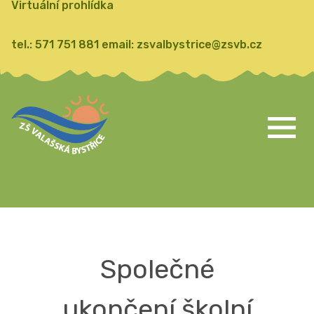
Virtuální prohlídka
tel.:
571 751 881
email:
zsvalbystrice@zsvb.cz
Společné
ukončení školní