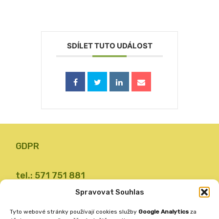
SDÍLET TUTO UDÁLOST
GDPR
tel.: 571 751 881
email: zsvalbystrice@zsvb.cz
Spravovat Souhlas
IČO: 48773689
Tyto webové stránky používají cookies služby
Google Analytics
za
ID datové schránky: 24dabpx