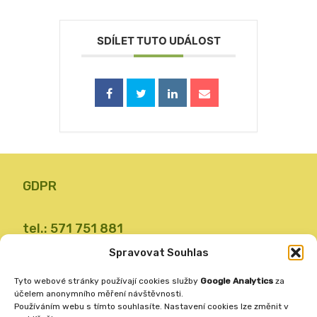
SDÍLET TUTO UDÁLOST
GDPR
tel.: 571 751 881
email: zsvalbystrice@zsvb.cz
Spravovat Souhlas
IČO: 48773689
Tyto webové stránky používají cookies služby
Google Analytics
za
ID datové schránky: 24dabpx
účelem anonymního měření návštěvnosti.
Používáním webu s tímto souhlasíte. Nastavení cookies lze změnit v