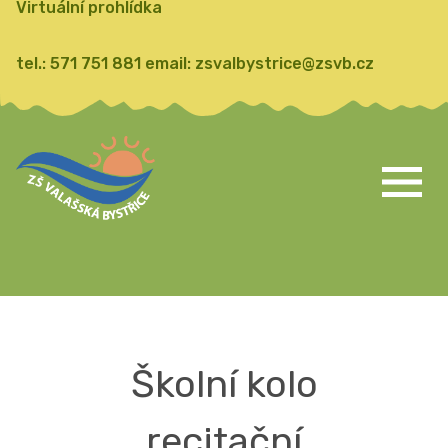
Virtuální prohlídka
tel.:
571 751 881
email:
zsvalbystrice@zsvb.cz
Školní kolo
recitační