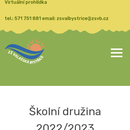
Virtuální prohlídka
tel.:
571 751 881
email:
zsvalbystrice@zsvb.cz
Školní družina
2022/2023