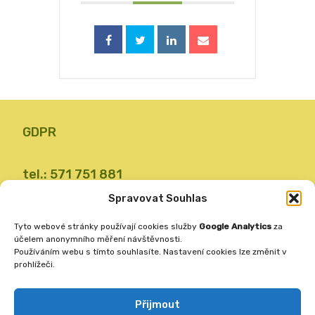
GDPR
tel.: 571 751 881
email: zsvalbystrice@zsvb.cz
Spravovat Souhlas
IČO: 48773689
Tyto webové stránky používají cookies služby
Google Analytics
za
ID datové schránky: 24dabpx
účelem anonymního měření návštěvnosti.
Používáním webu s tímto souhlasíte. Nastavení cookies lze změnit v
prohlížeči.
Základní škola
Valašská Bystřice 360
Přijmout
756 27