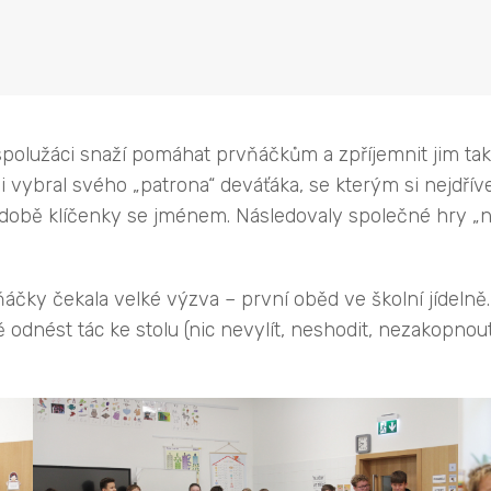
ší spolužáci snaží pomáhat prvňáčkům a zpříjemnit jim tak
ybral svého „patrona“ deváťáka, se kterým si nejdříve c
obě klíčenky se jménem. Následovaly společné hry „na
čky čekala velké výzva – první oběd ve školní jídelně. Vz
pečně odnést tác ke stolu (nic nevylít, neshodit, nezakopn