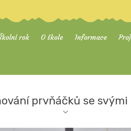
Školní rok
O škole
Informace
Pro
vání prvňáčků se svými