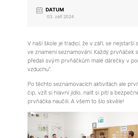
DATUM
03. září 2024
V naší škole je tradicí, že v září, se nejstar
ve znamení seznamování. Každý prvňáček si v
předali svým prvňáčkům malé dárečky v pod
vzduchu“.
Po těchto seznamovacích aktivitách ale prvňá
čip, vzít si hlavní jídlo, nalít si pití a bez
prvňáčka naučili. A všem to šlo skvěle!