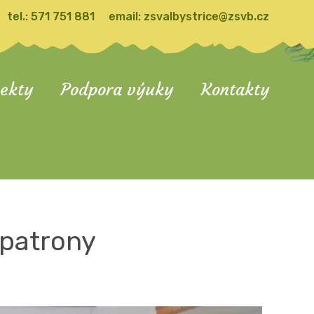
tel.:
571 751 881
email:
zsvalbystrice@zsvb.cz
jekty
Podpora výuky
Kontakty
 patrony