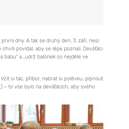
 první dny. A tak se druhý den, 3. září, nesl
hvíli povídal, aby se lépe poznali. Deváťáci
 babu“ a „udrž balónek co nejdéle ve
ít si tác, příbor, nabrat si polévku, pípnout
out) – to vše bylo na deváťácích, aby svého