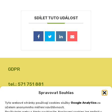
SDÍLET TUTO UDÁLOST
GDPR
tel.: 571 751 881
email: zsvalbystrice@zsvb.cz
Spravovat Souhlas
IČO: 48773689
Tyto webové stránky používají cookies služby
Google Analytics
za
ID datové schránky: 24dabpx
účelem anonymního měření návštěvnosti.
Používáním webu s tímto souhlasíte. Nastavení cookies lze změnit v