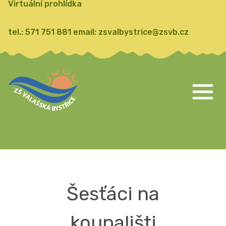
Virtuální prohlídka
tel.:
571 751 881
email:
zsvalbystrice@zsvb.cz
Šesťáci na
koupališti