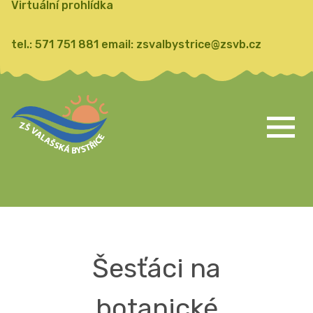
Virtuální prohlídka
tel.:
571 751 881
email:
zsvalbystrice@zsvb.cz
Šesťáci na
botanické