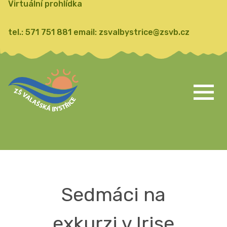
Virtuální prohlídka
tel.:
571 751 881
email:
zsvalbystrice@zsvb.cz
Sedmáci na
exkurzi v Irise