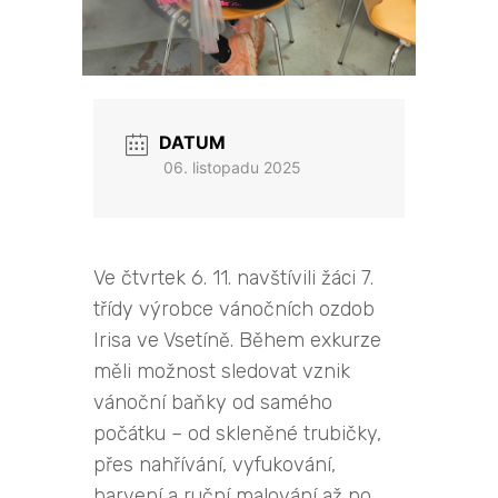
DATUM
06. listopadu 2025
Ve čtvrtek 6. 11. navštívili žáci 7.
třídy výrobce vánočních ozdob
Irisa ve Vsetíně. Během exkurze
měli možnost sledovat vznik
vánoční baňky od samého
počátku – od skleněné trubičky,
přes nahřívání, vyfukování,
barvení a ruční malování až po