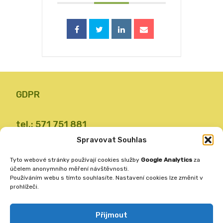
GDPR
tel.: 571 751 881
email: zsvalbystrice@zsvb.cz
Spravovat Souhlas
IČO: 48773689
Tyto webové stránky používají cookies služby
Google Analytics
za
ID datové schránky: 24dabpx
účelem anonymního měření návštěvnosti.
Používáním webu s tímto souhlasíte. Nastavení cookies lze změnit v
prohlížeči.
Základní škola
Valašská Bystřice 360
Přijmout