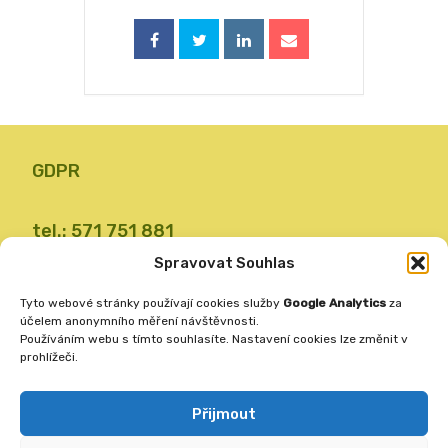
GDPR
tel.: 571 751 881
email: zsvalbystrice@zsvb.cz
Spravovat Souhlas
IČO: 48773689
Tyto webové stránky používají cookies služby
Google Analytics
za
ID datové schránky: 24dabpx
účelem anonymního měření návštěvnosti.
Používáním webu s tímto souhlasíte. Nastavení cookies lze změnit v
prohlížeči.
Základní škola
Valašská Bystřice 360
Přijmout
756 27