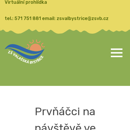
Virtuální prohlídka
tel.:
571 751 881
email:
zsvalbystrice@zsvb.cz
Prvňáčci na
návštěvě ve