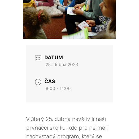
DATUM
25. dubna 2023
ČAS
8:00 - 11:00
V úterý 25. dubna navštívili naši
prvňáčci školku, kde pro ně měli
nachystaný program, který se