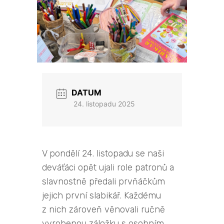
DATUM
24. listopadu 2025
V pondělí 24. listopadu se naši
deváťáci opět ujali role patronů a
slavnostně předali prvňáčkům
jejich první slabikář. Každému
z nich zároveň věnovali ručně
vyrobenou záložku s osobním