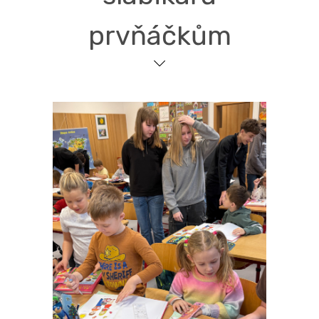
prvňáčkům