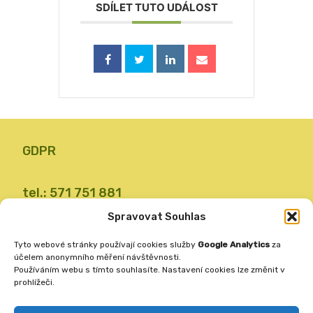
SDÍLET TUTO UDÁLOST
GDPR
tel.: 571 751 881
email: zsvalbystrice@zsvb.cz
Spravovat Souhlas
IČO: 48773689
Tyto webové stránky používají cookies služby
Google Analytics
za
ID datové schránky: 24dabpx
účelem anonymního měření návštěvnosti.
Používáním webu s tímto souhlasíte. Nastavení cookies lze změnit v
prohlížeči.
Základní škola
Valašská Bystřice 360