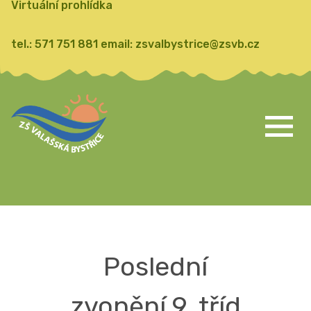
Virtuální prohlídka
tel.:
571 751 881
email:
zsvalbystrice@zsvb.cz
Poslední
zvonění 9. tříd