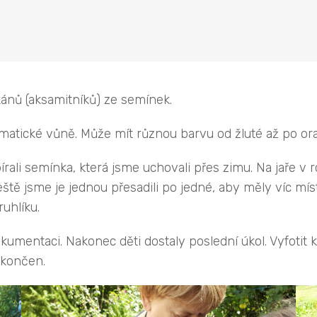
kánů (aksamitníků) ze semínek.
romatické vůně. Může mít různou barvu od žluté až po o
bírali semínka, která jsme uchovali přes zimu. Na jaře v
ještě jsme je jednou přesadili po jedné, aby měly víc mís
uhlíku.
kumentaci. Nakonec děti dostaly poslední úkol. Vyfotit 
okončen.