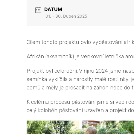
DATUM
01. - 30. Duben 2025
Cílem tohoto projektu bylo vypěstování afri
Afrikán (aksamitník) je venkovní letnička a
Projekt byl celoroční. V říjnu 2024 jsme nas
semínka vyklíčila a narostly malé rostlinky, 
domů a měly je přesadit na záhon nebo do tr
K celému procesu pěstování jsme si vedli do
celý koloběh pěstování uzavřen a projekt d