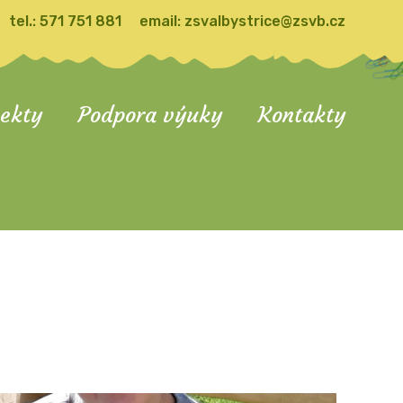
tel.:
571 751 881
email:
zsvalbystrice@zsvb.cz
jekty
Podpora výuky
Kontakty