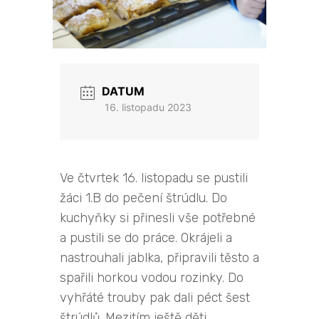
DATUM
16. listopadu 2023
Ve čtvrtek 16. listopadu se pustili
žáci 1.B do pečení štrúdlu. Do
kuchyňky si přinesli vše potřebné
a pustili se do práce. Okrájeli a
nastrouhali jablka, připravili těsto a
spařili horkou vodou rozinky. Do
vyhřáté trouby pak dali péct šest
štrúdlů. Mezitím ještě děti