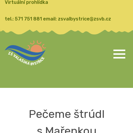
Virtuální prohlídka
tel.:
571 751 881
email:
zsvalbystrice@zsvb.cz
Pečeme štrúdl
s Mařenkou