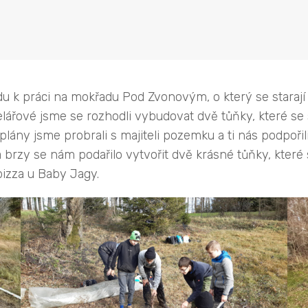
du k práci na mokřadu Pod Zvonovým, o který se starají 
ářové jsme se rozhodli vybudovat dvě tůňky, které se
plány jsme probrali s majiteli pozemku a ti nás podpoř
 brzy se nám podařilo vytvořit dvě krásné tůňky, kter
izza u Baby Jagy.