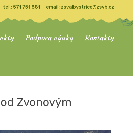
tel.:
571 751 881
email:
zsvalbystrice@zsvb.cz
jekty
Podpora výuky
Kontakty
 Pod Zvonovým