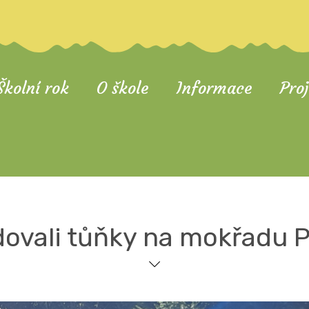
Školní rok
O škole
Informace
Pro
ovali tůňky na mokřadu