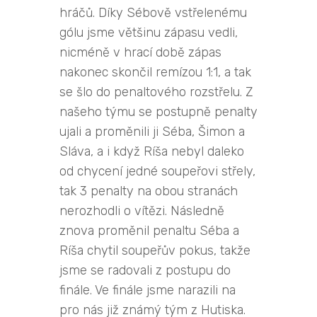
hráčů. Díky Sébově vstřelenému
gólu jsme většinu zápasu vedli,
nicméně v hrací době zápas
nakonec skončil remízou 1:1, a tak
se šlo do penaltového rozstřelu. Z
našeho týmu se postupně penalty
ujali a proměnili ji Séba, Šimon a
Sláva, a i když Ríša nebyl daleko
od chycení jedné soupeřovi střely,
tak 3 penalty na obou stranách
nerozhodli o vítězi. Následně
znova proměnil penaltu Séba a
Ríša chytil soupeřův pokus, takže
jsme se radovali z postupu do
finále. Ve finále jsme narazili na
pro nás již známý tým z Hutiska.