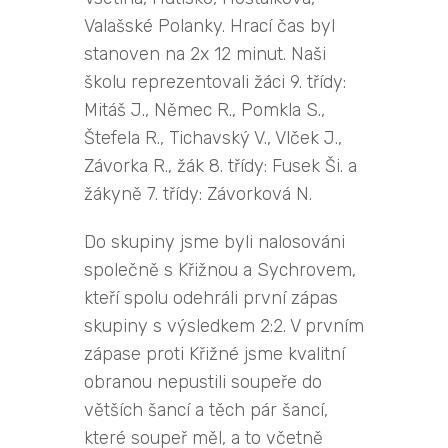
Valašské Polanky. Hrací čas byl
stanoven na 2x 12 minut. Naši
školu reprezentovali žáci 9. třídy:
Mitáš J., Němec R., Pomkla S.,
Štefela R., Tichavský V., Vlček J.,
Závorka R., žák 8. třídy: Fusek Ši. a
žákyně 7. třídy: Závorková N.
Do skupiny jsme byli nalosováni
společně s Křižnou a Sychrovem,
kteří spolu odehráli první zápas
skupiny s výsledkem 2:2. V prvním
zápase proti Křižné jsme kvalitní
obranou nepustili soupeře do
větších šancí a těch pár šancí,
které soupeř měl, a to včetně