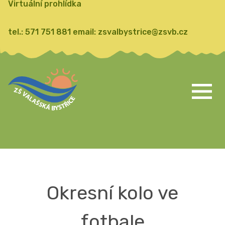
Virtuální prohlídka
tel.:
571 751 881
email:
zsvalbystrice@zsvb.cz
Okresní kolo ve
fotbale