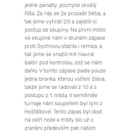
jedné penalty, pochytal skvělý
Ríša. Za nás se 2x prosadil Séba, a
tak jsme vyhráli 2:0 a zajistili si
postup ze skupiny. Na první místo
ve skupině nám v druhém zápase
proti Sychrovu stačila i remíza, a
tak jsme se snažili mít hlavně
balón pod kontrolou, což se nám
dařilo. V tomto zápase padla pouze
jedna branka, kterou vstřelil Sláva,
takže jsme se radovali z 1:0 a z
postupu z 1. místa. V semifinále
turnaje nám soupeřem byl tým z
Hošťálkové. Tento zápas byl dost
na ostří nože a místy šlo už o
zranění především pak našich