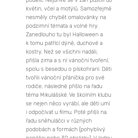
květin, včel a motýlů. Samozřejmě
nesměly chybět omalovánky na
podzimní témata a volné hry.
Zanedlouho tu byl Halloween a
k tomu patřící dýně, duchové a
kostry. Než se všichni nadáli,
přišla zima a s ní vánoční tvoření,
spolu s besedou o pískohraní. Děti
tvořili vánoční přáníčka pro své
rodiče, následně přišlo na řadu
téma Mikulášské. Ve školním klubu
se nejen něco vyrábí, ale děti umí
i odpočívat u filmu. Poté přišli na
řadu sněhuláčci v různých
podobách a formách (pohyblivý
panáčci nebo 3D obrázky). V lednu