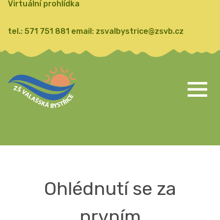
Virtuální prohlídka
tel.:
571 751 881
email:
zsvalbystrice@zsvb.cz
Ohlédnutí se za
prvním