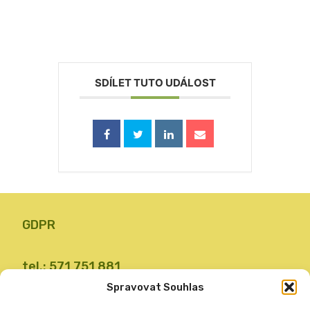
SDÍLET TUTO UDÁLOST
GDPR
tel.: 571 751 881
email: zsvalbystrice@zsvb.cz
Spravovat Souhlas
IČO: 48773689