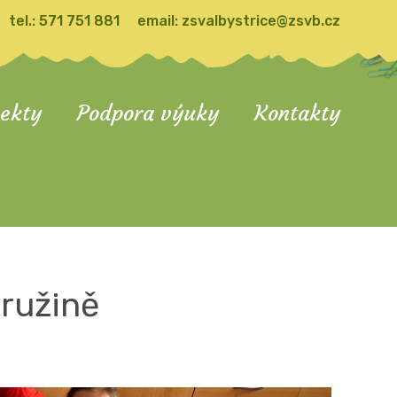
tel.:
571 751 881
email:
zsvalbystrice@zsvb.cz
jekty
Podpora výuky
Kontakty
družině