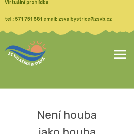
Virtuální prohlídka
tel.:
571 751 881
email:
zsvalbystrice@zsvb.cz
Není houba
jako houba