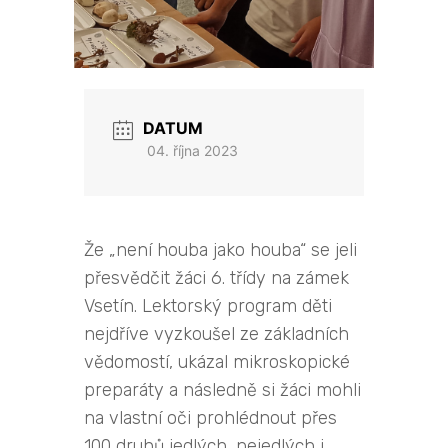
DATUM
04. října 2023
Že „není houba jako houba“ se jeli
přesvědčit žáci 6. třídy na zámek
Vsetín. Lektorský program děti
nejdříve vyzkoušel ze základních
vědomostí, ukázal mikroskopické
preparáty a následně si žáci mohli
na vlastní oči prohlédnout přes
100 druhů jedlých, nejedlých i