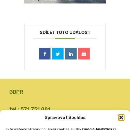
SDÍLET TUTO UDÁLOST
GDPR
tel.: 571 751 881
email: zsvalbystrice@zsvb.cz
Spravovat Souhlas
IČO: 48773689
Tyto webové stránky používají cookies služby
Google Analytics
za