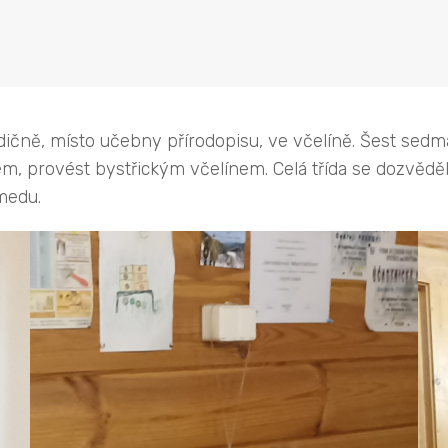
dičně, místo učebny přírodopisu, ve včelíně. Šest sedm
, provést bystřickým včelínem. Celá třída se dozvědě
medu.