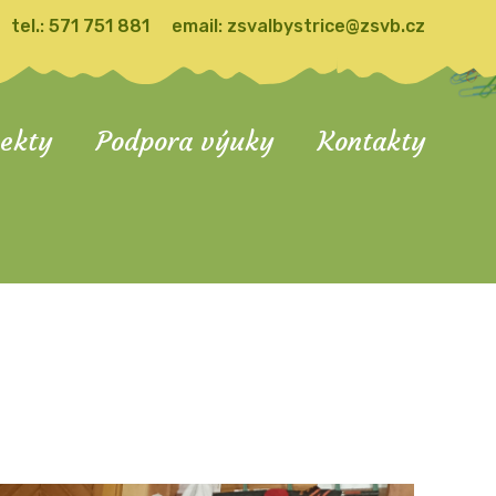
tel.:
571 751 881
email:
zsvalbystrice@zsvb.cz
jekty
Podpora výuky
Kontakty