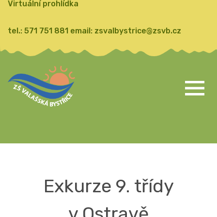
Virtuální prohlídka
tel.:
571 751 881
email:
zsvalbystrice@zsvb.cz
Exkurze 9. třídy
v Ostravě