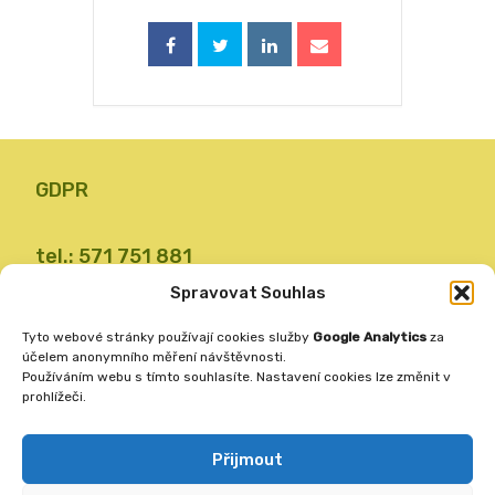
GDPR
tel.: 571 751 881
email: zsvalbystrice@zsvb.cz
Spravovat Souhlas
IČO: 48773689
Tyto webové stránky používají cookies služby
Google Analytics
za
ID datové schránky: 24dabpx
účelem anonymního měření návštěvnosti.
Používáním webu s tímto souhlasíte. Nastavení cookies lze změnit v
prohlížeči.
Základní škola
Valašská Bystřice 360
Přijmout
756 27