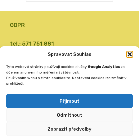
GDPR
tel.: 571 751 881
email: zsvalbystrice@zsvb.cz
Spravovat Souhlas
IČO: 48773689
Tyto webové stránky používají cookies služby
Google Analytics
za
ID datové schránky: 24dabpx
účelem anonymního měření návštěvnosti.
Používáním webu s tímto souhlasíte. Nastavení cookies lze změnit v
prohlížeči.
Základní škola
Valašská Bystřice 360
Přijmout
756 27
Odmítnout
Vytvořila
ANAFRA a.s.
Zobrazit předvolby