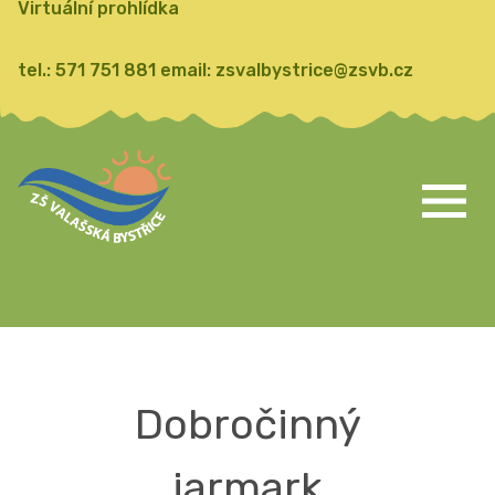
Virtuální prohlídka
tel.:
571 751 881
email:
zsvalbystrice@zsvb.cz
Dobročinný
jarmark