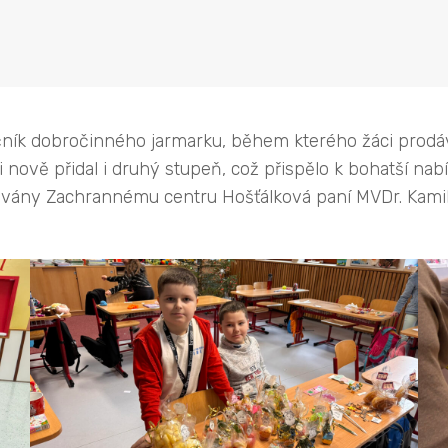
 ročník dobročinného jarmarku, během kterého žáci prod
 nově přidal i druhý stupeň, což přispělo k bohatší nabí
ovány Zachrannému centru Hošťálková paní MVDr. Kamily 