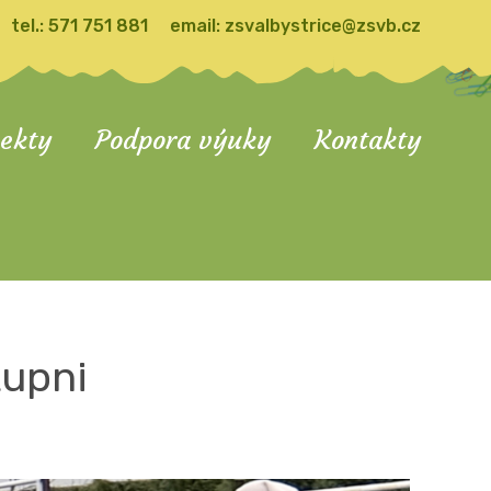
tel.:
571 751 881
email:
zsvalbystrice@zsvb.cz
jekty
Podpora výuky
Kontakty
tupni