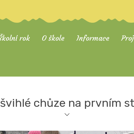
Školní rok
O škole
Informace
Pro
švihlé chůze na prvním s