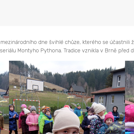
ezinárodního dne švihlé chůze, kterého se účastnili ž
eriálu Montyho Pythona. Tradice vznikla v Brně před dese