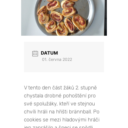
DATUM
01. června 2022
V tento den část žáků 2. stupně
chystala drobné pohoštění pro
své spolužáky, kteří ve stejnou
chvíli hráli na hřišti brännball. Po
cookies se mezi hladovými hráči
jen zaprášilo a šneci se snědli