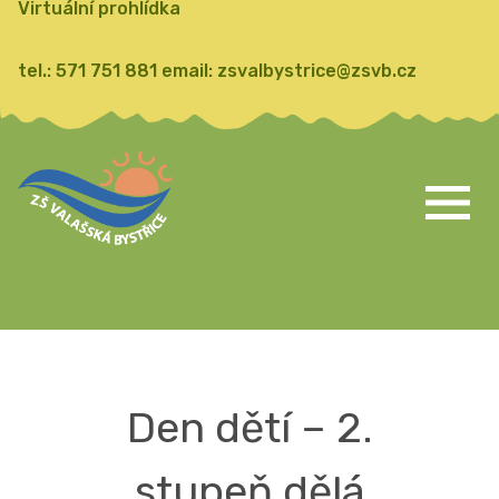
Virtuální prohlídka
tel.:
571 751 881
email:
zsvalbystrice@zsvb.cz
Den dětí – 2.
stupeň dělá