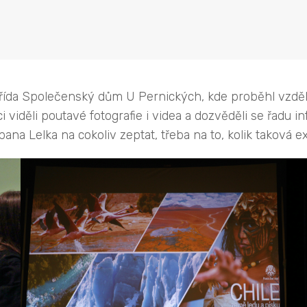
9. třída Společenský dům U Pernických, kde proběhl vzdě
děli poutavé fotografie i videa a dozvěděli se řadu i
a Lelka na cokoliv zeptat, třeba na to, kolik taková exp