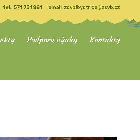
tel.:
571 751 881
email:
zsvalbystrice@zsvb.cz
jekty
Podpora výuky
Kontakty