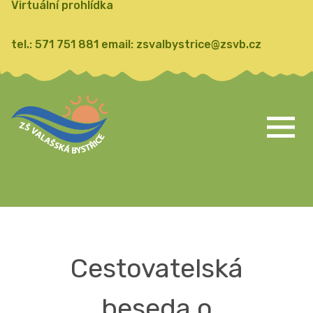
Virtuální prohlídka
tel.:
571 751 881
email:
zsvalbystrice@zsvb.cz
Cestovatelská
beseda o