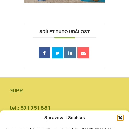
SDÍLET TUTO UDÁLOST
GDPR
tel.: 571 751 881
email: zsvalbystrice@zsvb.cz
Spravovat Souhlas
IČO: 48773689