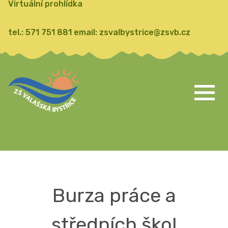
Virtuální prohlídka
tel.:
571 751 881
email:
zsvalbystrice@zsvb.cz
Burza práce a
středních škol